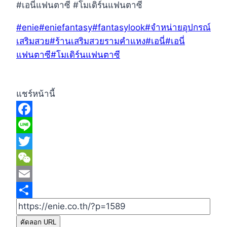
#เอนี่แฟนตาซี #โมเดิร์นแฟนตาซี
Post
#
enie
#
eniefantasy
#
fantasylook
#
จำหน่ายอุปกรณ์
Tags:
เสริมสวย
#
ร้านเสริมสวยรามคำแหง
#
เอนี่
#
เอนี่
แฟนตาซี
#
โมเดิร์นแฟนตาซี
แชร์หน้านี้
Facebook
Line
Twitter
WeChat
Email
Share
คัดลอก URL