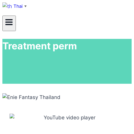
Thai
▼
Treatment perm