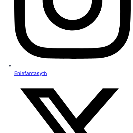
Eniefantasyth