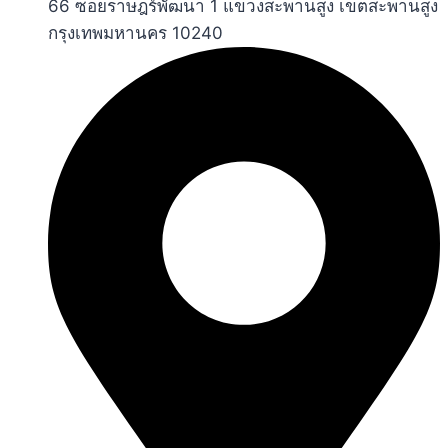
66 ซอยราษฎร์พัฒนา 1 แขวงสะพานสูง เขตสะพานสูง
กรุงเทพมหานคร 10240