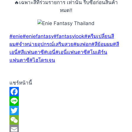
🔥เฉพาะสีที่ร่วมรายการ เท่านั้น รีบซื้อก่อนสินค้า
หมด‼️
Post
#
enie
#
eniefantasy
#
fantasylook
#
ครีมเปลี่ยนสี
Tags:
ผม
#
จำหน่ายอุปกรณ์เสริมสวย
#
ผงฟอก
#
สีย้อมผม
#
สี
เอนี่
#
สีแฟนตาซี
#
เอนี่
#
เอนี่แฟนตาซี
#
โมเดิร์น
แฟนตาซี
#
ไฮโดรเจน
แชร์หน้านี้
Facebook
Line
Twitter
WeChat