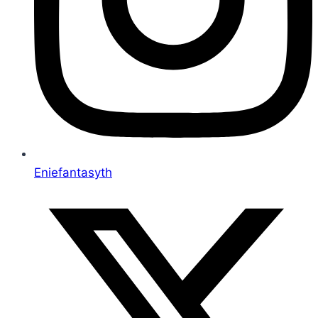
Eniefantasyth