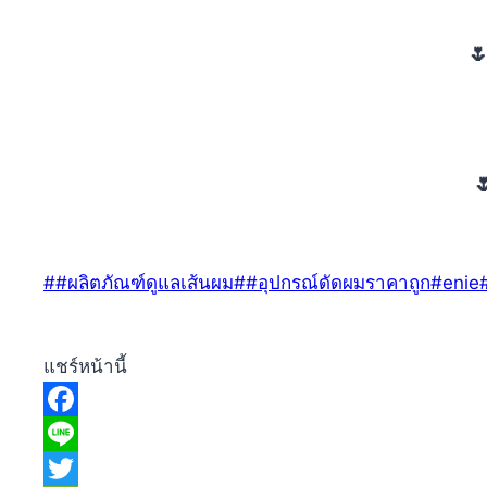


Post
#
#ผลิตภัณฑ์ดูแลเส้นผม
#
#อุปกรณ์ดัดผมราคาถูก
#
enie
Tags:
แชร์หน้านี้
Facebook
Line