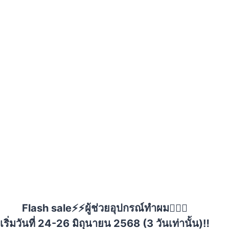
Flash sale⚡⚡ผู้ช่วยอุปกรณ์ทำผม💇🏻‍♀️
เริ่มวันที่ 24-26 มิถุนายน 2568 (3 วันเท่านั้น)‼️