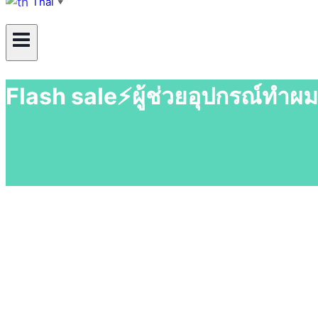
Thai
▼
Flash sale⚡ผู้ช่วยอุปกรณ์ทำผม💇