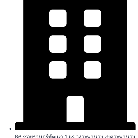
66 ซอยราษฎร์พัฒนา 1 แขวงสะพานสูง เขตสะพานสูง