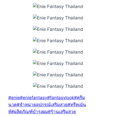
Post
#
enie
#
eniefantasy
#
fantasylook
#
ครีม
Tags:
นวด
#
จำหน่ายอุปกรณ์เสริมสวย
#
ทรีทเม้น
ท์
#
ผลิตภัณฑ์บำรุงผม
#
ร้านเสริมสวย