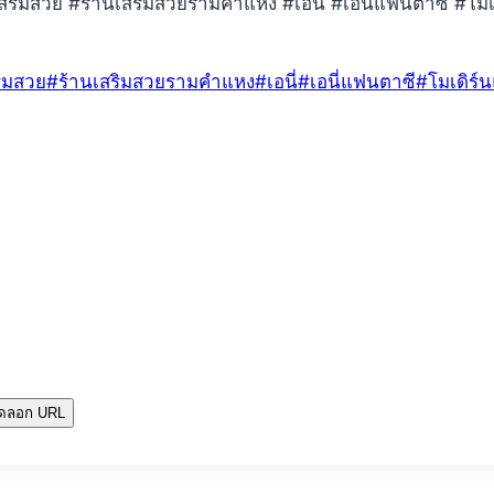
ิมสวย #ร้านเสริมสวยรามคำแหง #เอนี่ #เอนี่แฟนตาซี #โมเดิร
ิมสวย
#
ร้านเสริมสวยรามคำแหง
#
เอนี่
#
เอนี่แฟนตาซี
#
โมเดิร์
ัดลอก URL