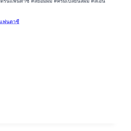
์นแฟนตาซี #สีย้อมผม #ครีมเปลี่ยนสีผม #สีเอนี่
นแฟนตาซี