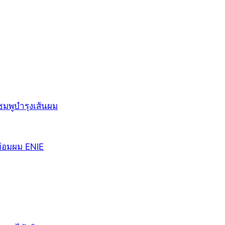
มพูบำรุงเส้นผม
ย้อมผม ENIE