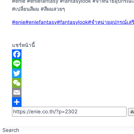
#enie #eniefantasy #fantasylook #จำหน่ายอุปกรณ์เสร
#เปลี่ยนสีผม #สีผมสวยๆ
Post
#
enie
#
eniefantasy
#
fantasylook
#
จำหน่ายอุปกรณ์เสร
Tags:
แชร์หน้านี้
Facebook
Line
Twitter
WeChat
Email
Share
ค
Search