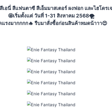
สีเอนี่ สีแฟนตาซี สีเอ็มมาสเตอร์ ผงฟอก และไฮโดรเ
🤩เริ่มตั้งแต่ วันที่ 1-31 สิงหาคม 2568🌪
ดแรงมากกกก🔥 รีบมาสั่งซื้อก่อนสินค้าหมดน้าาา😍