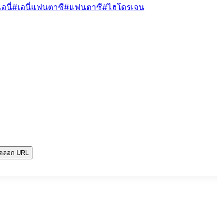
เอนี่
#
เอนี่แฟนตาซี
#
แฟนตาซี
#
ไฮโดรเจน
ัดลอก URL