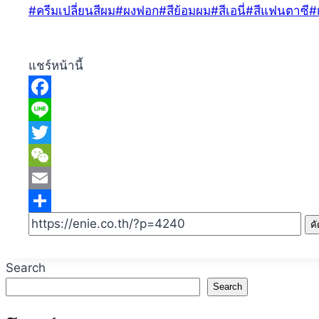
Post
#
ครีมเปลี่ยนสีผม
#
ผงฟอก
#
สีย้อมผม
#
สีเอนี่
#
สีแฟนตาซี
#
Tags:
แชร์หน้านี้
Facebook
Line
Twitter
WeChat
Email
Share
ค
Search
Search