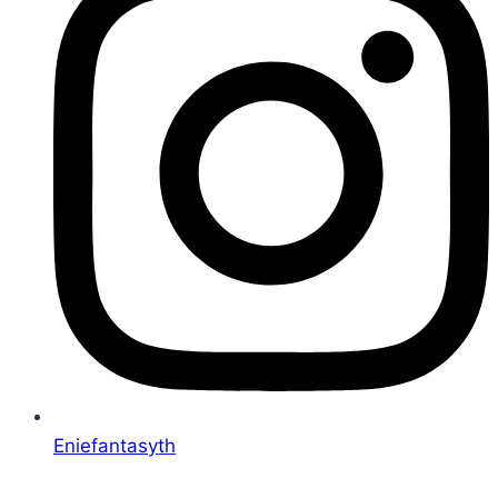
Eniefantasyth