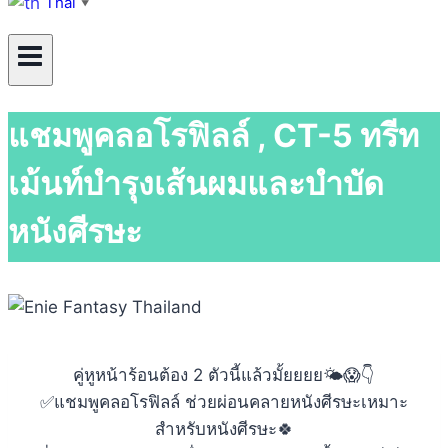
Thai
▼
แชมพูคลอโรฟิลล์ , CT-5 ทรีท
เม้นท์บำรุงเส้นผมและบำบัด
หนังศีรษะ
คู่หูหน้าร้อนต้อง 2 ตัวนี้แล้วมั้ยยยย🌤😱👇
✅แชมพูคลอโรฟิลล์ ช่วยผ่อนคลายหนังศีรษะเหมาะ
สำหรับหนังศีรษะ🍀