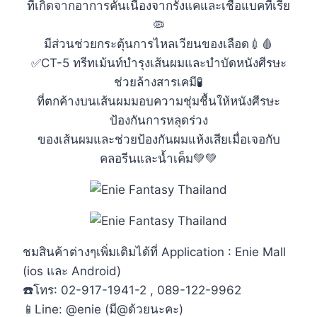
ที่เกิดจากอาการคันเนื่องจากรังแคและเชื้อแบคทีเรีย
🦠
มีส่วนช่วยกระตุ้นการไหลเวียนของเลือด💉🩸
✅CT-5 ทรีทเม้นท์บำรุงเส้นผมและบำบัดหนังศีรษะ
ช่วยล้างสารเคมี🧪
ที่ตกค้างบนเส้นผมมอบความชุ่มชื้นให้หนังศีรษะ
ป้องกันการหลุดร่วง
ของเส้นผมและช่วยป้องกันผมแห้งเสียเมื่อเจอกับ
คลอรีนและน้ำเค็ม💚💚
ชมสินค้าต่างๆเพิ่มเติมได้ที่ Application : Enie Mall
(ios และ Android)
☎️โทร: 02-917-1941-2 , 089-122-9962
📱Line: @enie (มี@ด้วยนะคะ)