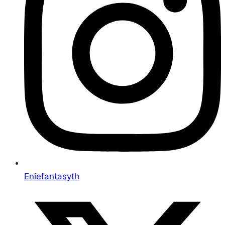
Eniefantasyth