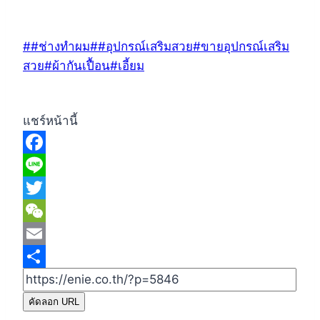
Post
#
#ช่างทําผม
#
#อุปกรณ์เสริมสวย
#
ขายอุปกรณ์เสริม
Tags:
สวย
#
ผ้ากันเปื้อน
#
เอี้ยม
แชร์หน้านี้
Facebook
Line
Twitter
WeChat
Email
Share
คัดลอก URL