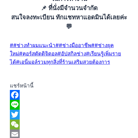
📌 ที่นั่งมีจำนวนจำกัด
สนใจลงทะเบียน ทักแชทหาแอดมินได้เลยค่ะ
💬
Post
#
#ช่างทำผมแนะนำ
#
#ช่างมืออาชีพ
#
#ช่างยุค
Tags:
ใหม่
#
คอร์สดัดดิจิตอล
#
อัปสกิลช่าง
#
เรียนรู้เพิ่มราย
ได้
#
เอนี่มอล์รวมทุกสิ่งที่ร้านเสริมสวยต้องการ
แชร์หน้านี้
Facebook
Line
Twitter
WeChat