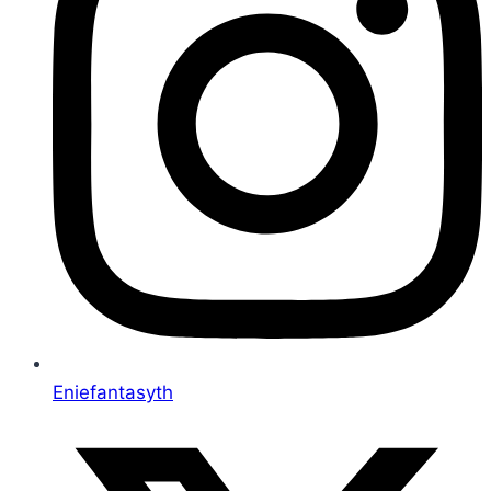
Eniefantasyth