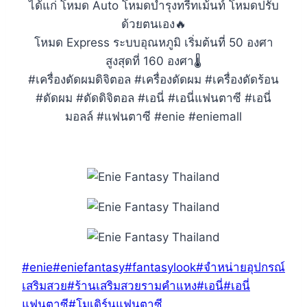
ได้แก่ โหมด Auto โหมดบำรุงทรีทเม้นท์ โหมดปรับ
ด้วยตนเอง🔥
โหมด Express ระบบอุณหภูมิ เริ่มต้นที่ 50 องศา
สูงสุดที่ 160 องศา🌡
#เครื่องดัดผมดิจิตอล #เครื่องดัดผม #เครื่องดัดร้อน
#ดัดผม #ดัดดิจิตอล #เอนี่ #เอนี่แฟนตาซี #เอนี่
มอลล์ #แฟนตาซี #enie #eniemall
Post
#
enie
#
eniefantasy
#
fantasylook
#
จำหน่ายอุปกรณ์
Tags:
เสริมสวย
#
ร้านเสริมสวยรามคำแหง
#
เอนี่
#
เอนี่
แฟนตาซี
#
โมเดิร์นแฟนตาซี