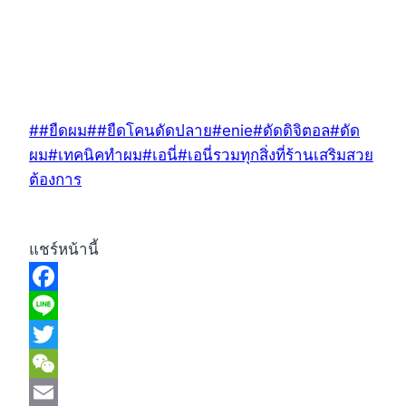
Post
#
#ยืดผม
#
#ยืดโคนดัดปลาย
#
enie
#
ดัดดิจิตอล
#
ดัด
Tags:
ผม
#
เทคนิคทำผม
#
เอนี่
#
เอนี่รวมทุกสิ่งที่ร้านเสริมสวย
ต้องการ
แชร์หน้านี้
Facebook
Line
Twitter
WeChat