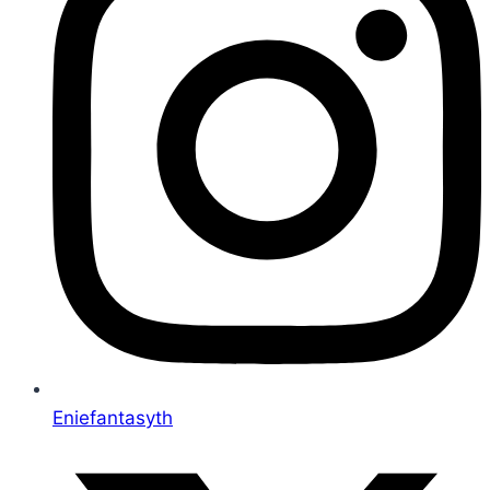
Eniefantasyth