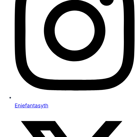
Eniefantasyth