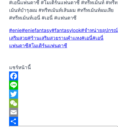
#เอนี่แฟนตาซี #โมเดิร์นแฟนตาซี #ทรีทเม้นท์ #ทรีท
เม้นท์บำรุงผม #ทรีทเม้นท์เส้นผม #ทรีทเม้นท์ผมเสีย
#ทรีทเม้นท์เอนี่ #เอนี่ #แฟนตาซี
Post
#
enie
#
eniefantasy
#
fantasylook
#
จำหน่ายอุปกรณ์
Tags:
เสริมสวย
#
ร้านเสริมสวยรามคำแหง
#
เอนี่
#
เอนี่
แฟนตาซี
#
โมเดิร์นแฟนตาซี
แชร์หน้านี้
Facebook
Line
Twitter
WeChat
Email