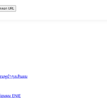
ัดลอก URL
มพูบำรุงเส้นผม
ย้อมผม ENIE