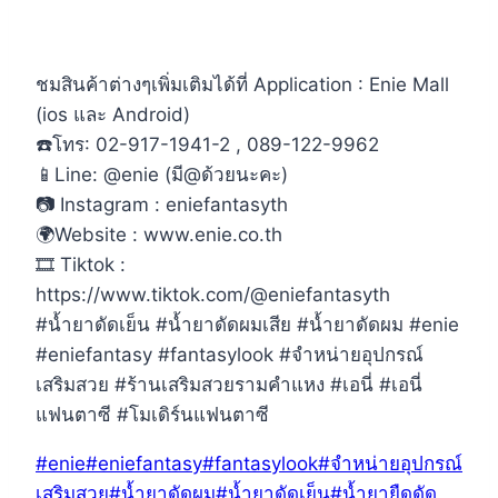
ชมสินค้าต่างๆเพิ่มเติมได้ที่ Application : Enie Mall
(ios และ Android)
☎️โทร: 02-917-1941-2 , 089-122-9962
📱Line: @enie (มี@ด้วยนะคะ)
📷 Instagram : eniefantasyth
🌍Website : www.enie.co.th
🎞 Tiktok :
https://www.tiktok.com/@eniefantasyth
#น้ำยาดัดเย็น #น้ำยาดัดผมเสีย #น้ำยาดัดผม #enie
#eniefantasy #fantasylook #จำหน่ายอุปกรณ์
เสริมสวย #ร้านเสริมสวยรามคำแหง #เอนี่ #เอนี่
แฟนตาซี #โมเดิร์นแฟนตาซี
Post
#
enie
#
eniefantasy
#
fantasylook
#
จำหน่ายอุปกรณ์
Tags:
เสริมสวย
#
น้ำยาดัดผม
#
น้ำยาดัดเย็น
#
น้ำยายืดดัด