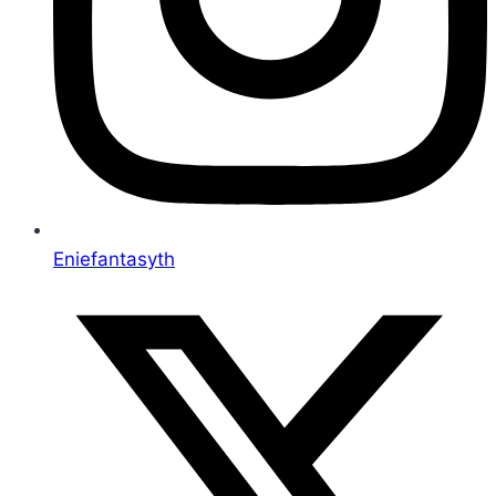
Eniefantasyth