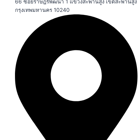
66 ซอยราษฎร์พัฒนา 1 แขวงสะพานสูง เขตสะพานสูง
กรุงเทพมหานคร 10240