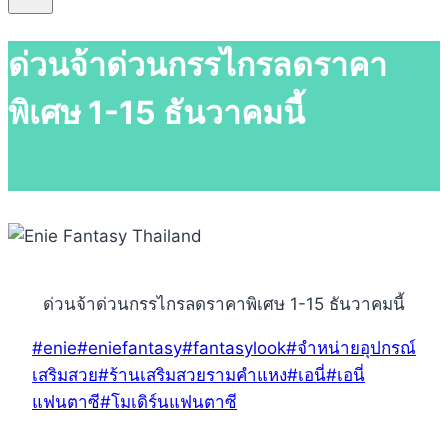
ด่วนจ้าด่วนกรรไกรลดราคา
พิเศษ 1-15 ธันวาคมนี้
ด่วนจ้าด่วนกรรไกรลดราคาพิเศษ 1-15 ธันวาคมนี้
Post
#
enie
#
eniefantasy
#
fantasylook
#
จำหน่ายอุปกรณ์
Tags:
เสริมสวย
#
ร้านเสริมสวยรามคำแหง
#
เอนี่
#
เอนี่
แฟนตาซี
#
โมเดิร์นแฟนตาซี