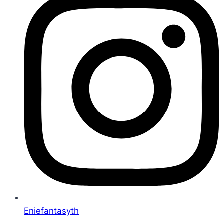
Eniefantasyth